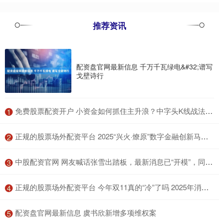
推荐资讯
配资盘官网最新信息 千万千瓦绿电&#32;谱写
戈壁诗行
​免费股票配资开户 小资金如何抓住主升浪？中字头K线战法助你实现翻倍盈利梦
1
​正规的股票场外配资平台 2025“兴火·燎原”数字金融创新马拉松公开赛南部赛区宣讲会将于广州启航
2
​中股配资官网 网友喊话张雪出踏板，最新消息已“开模”，同样是功能车！
3
​正规的股票场外配资平台 今年双11真的“冷”了吗 2025年消费收官：总销售额1.695万亿元
4
​配资盘官网最新信息 虞书欣新增多项维权案
5