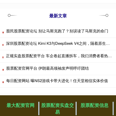
最新文章
股民股票配资论坛 别让马斯克跑了？别误读了马斯克的命门
深圳股票配资论坛 Kimi K3与DeepSeek V4之间，隔着原生多模态的时间差
正规实盘股票配资平台 车企卷起直播拆车，我们消费者看热闹也要看门道
股票配资官网平台 伊朗最高领袖发声明呼吁团结
每日配资网站 曝NS2游戏卡带大进化！任天堂相信实体价值
最大配资官网
股票配资实盘交
股票配资信息
易