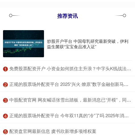
推荐资讯
炒股开户平台 中国母乳研究最新突破，伊利
益生菌获“宝宝食品准入证”
​免费股票配资开户 小资金如何抓住主升浪？中字头K线战法助你实现翻倍盈利梦
1
​正规的股票场外配资平台 2025“兴火·燎原”数字金融创新马拉松公开赛南部赛区宣讲会将于广州启航
2
​中股配资官网 网友喊话张雪出踏板，最新消息已“开模”，同样是功能车！
3
​正规的股票场外配资平台 今年双11真的“冷”了吗 2025年消费收官：总销售额1.695万亿元
4
​配资盘官网最新信息 虞书欣新增多项维权案
5