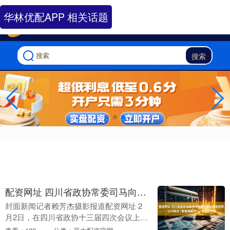
-->
华林优配APP 相关话题
搜索
配资网址 四川省政协常委司马向林：引入算法协同 让AI来当“智能调解员”｜委员在这里
封面新闻记者赖芳杰摄影报道配资网址 2
月2日，在四川省政协十三届四次会议上，
四川省政协常委、四川省经济法律研究会