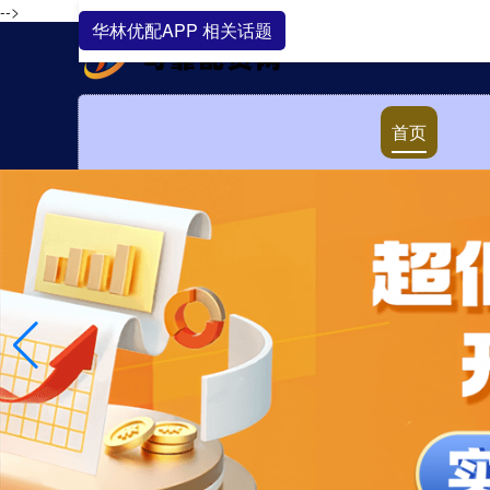
-->
华林优配APP 相关话题
首页