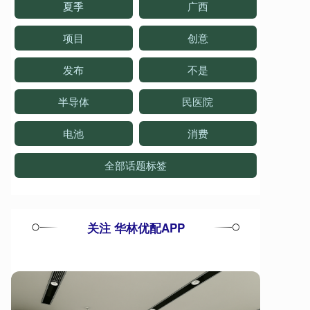
夏季
广西
项目
创意
发布
不是
半导体
民医院
电池
消费
全部话题标签
关注 华林优配APP