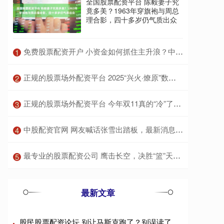
全国股票配资平台 陈毅妻子究
竟多美？1963年穿旗袍与周总
理合影，四十多岁仍气质出众
​免费股票配资开户 小资金如何抓住主升浪？中字头K线战法助你实现翻倍盈利梦
1
​正规的股票场外配资平台 2025“兴火·燎原”数字金融创新马拉松公开赛南部赛区宣讲会将于广州启航
2
​正规的股票场外配资平台 今年双11真的“冷”了吗 2025年消费收官：总销售额1.695万亿元
3
​中股配资官网 网友喊话张雪出踏板，最新消息已“开模”，同样是功能车！
4
​最专业的股票配资公司 鹰击长空，决胜“篮”天！青岛崂山啤酒男篮出征CBA新赛季
5
最新文章
股民股票配资论坛 别让马斯克跑了？别误读了马斯克的命门