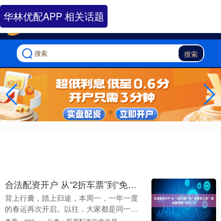
-->
华林优配APP 相关话题
搜索
合法配资开户 从“2折车票”到“免费寄工具” 春运服务更“有心”了
背上行囊，踏上归途，本周一，一年一度
的春运再次开启。以往，大家都是同一个
方向——故乡。但近年来，“反向春运”的