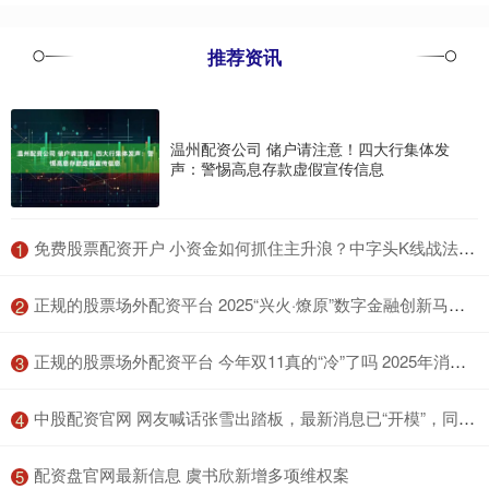
推荐资讯
温州配资公司 储户请注意！四大行集体发
声：警惕高息存款虚假宣传信息
​免费股票配资开户 小资金如何抓住主升浪？中字头K线战法助你实现翻倍盈利梦
1
​正规的股票场外配资平台 2025“兴火·燎原”数字金融创新马拉松公开赛南部赛区宣讲会将于广州启航
2
​正规的股票场外配资平台 今年双11真的“冷”了吗 2025年消费收官：总销售额1.695万亿元
3
​中股配资官网 网友喊话张雪出踏板，最新消息已“开模”，同样是功能车！
4
​配资盘官网最新信息 虞书欣新增多项维权案
5