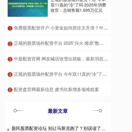
双11真的“冷”了吗 2025年消费
收官：总销售额1.695万亿元
​免费股票配资开户 小资金如何抓住主升浪？中字头K线战法助你实现翻倍盈利梦
1
​正规的股票场外配资平台 2025“兴火·燎原”数字金融创新马拉松公开赛南部赛区宣讲会将于广州启航
2
​中股配资官网 网友喊话张雪出踏板，最新消息已“开模”，同样是功能车！
3
​正规的股票场外配资平台 今年双11真的“冷”了吗 2025年消费收官：总销售额1.695万亿元
4
​配资盘官网最新信息 虞书欣新增多项维权案
5
最新文章
股民股票配资论坛 别让马斯克跑了？别误读了马斯克的命门