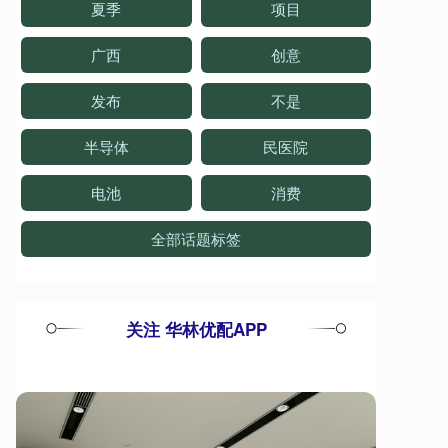
夏季
项目
广西
创意
发布
不是
半导体
民医院
电池
消费
全部话题标签
关注 华林优配APP