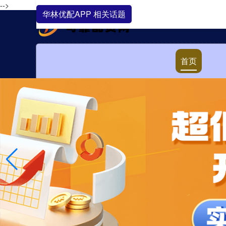
-->
华林优配APP 相关话题
首页